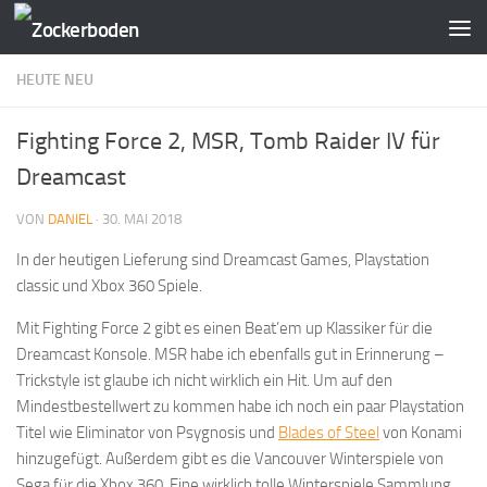
Zum Inhalt springen
HEUTE NEU
Fighting Force 2, MSR, Tomb Raider IV für
Dreamcast
VON
DANIEL
·
30. MAI 2018
In der heutigen Lieferung sind Dreamcast Games, Playstation
classic und Xbox 360 Spiele.
Mit Fighting Force 2 gibt es einen Beat’em up Klassiker für die
Dreamcast Konsole. MSR habe ich ebenfalls gut in Erinnerung –
Trickstyle ist glaube ich nicht wirklich ein Hit. Um auf den
Mindestbestellwert zu kommen habe ich noch ein paar Playstation
Titel wie Eliminator von Psygnosis und
Blades of Steel
von Konami
hinzugefügt. Außerdem gibt es die Vancouver Winterspiele von
Sega für die Xbox 360. Eine wirklich tolle Winterspiele Sammlung.