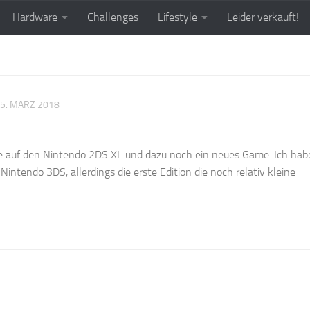
Hardware
Challenges
Lifestyle
Leider verkauft!
5. MÄRZ 2018
de auf den Nintendo 2DS XL und dazu noch ein neues Game. Ich hab
 Nintendo 3DS, allerdings die erste Edition die noch relativ kleine