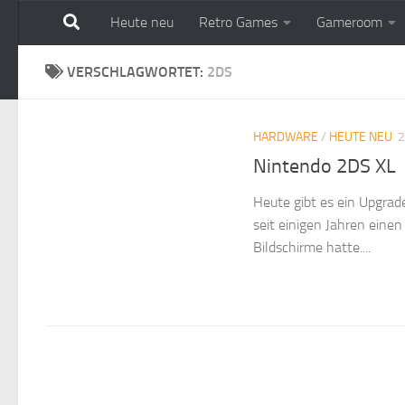
Heute neu
Retro Games
Gameroom
Zum Inhalt springen
VERSCHLAGWORTET:
2DS
HARDWARE
/
HEUTE NEU
2
Nintendo 2DS XL
Heute gibt es ein Upgra
seit einigen Jahren einen
Bildschirme hatte....