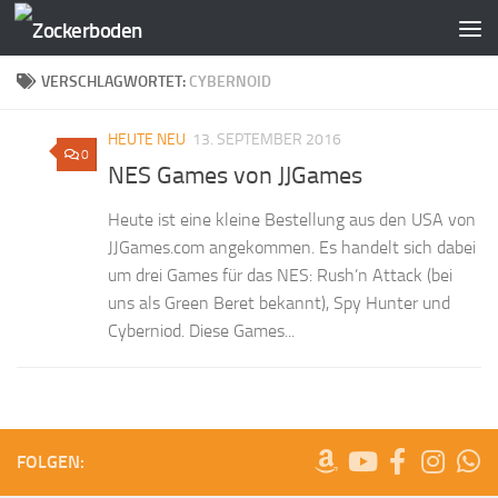
Zum Inhalt springen
VERSCHLAGWORTET:
CYBERNOID
HEUTE NEU
13. SEPTEMBER 2016
0
NES Games von JJGames
Heute ist eine kleine Bestellung aus den USA von
JJGames.com angekommen. Es handelt sich dabei
um drei Games für das NES: Rush’n Attack (bei
uns als Green Beret bekannt), Spy Hunter und
Cyberniod. Diese Games...
FOLGEN: