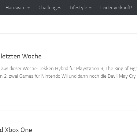
Hardware
Challenges
Lifestyle
Leider verkauft!
r letzten Woche
 aus dieser Woche: Tekken Hybrid für Playstation 3, The King of Fig
on 2, zwei Games für Nintendo Wii und dann noch die Devil May Cr
d Xbox One