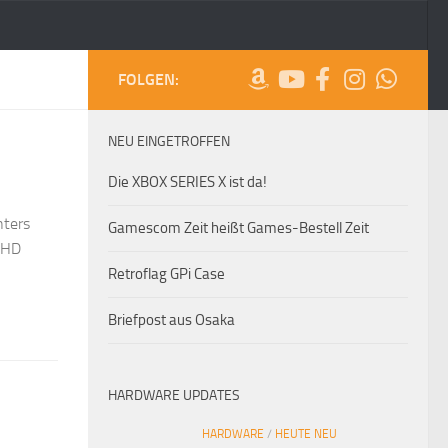
FOLGEN:
NEU EINGETROFFEN
Die XBOX SERIES X ist da!
hters
Gamescom Zeit heißt Games-Bestell Zeit
y HD
Retroflag GPi Case
Briefpost aus Osaka
HARDWARE UPDATES
HARDWARE
/
HEUTE NEU