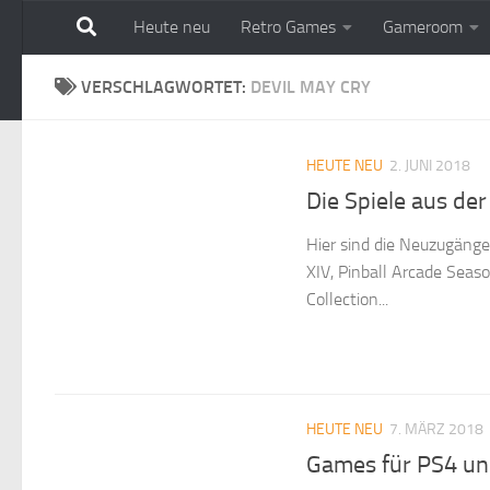
Heute neu
Retro Games
Gameroom
Zum Inhalt springen
VERSCHLAGWORTET:
DEVIL MAY CRY
HEUTE NEU
2. JUNI 2018
Die Spiele aus de
Hier sind die Neuzugänge
XIV, Pinball Arcade Seas
Collection...
HEUTE NEU
7. MÄRZ 2018
Games für PS4 un