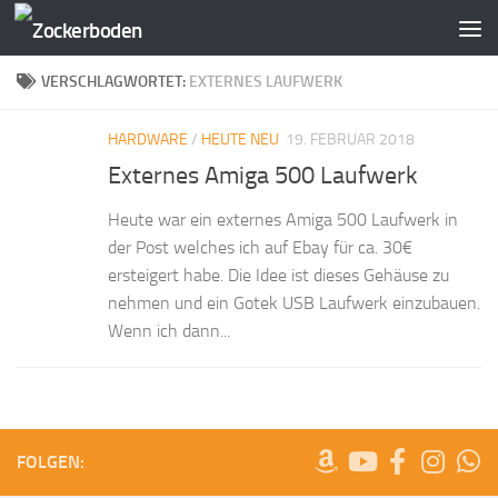
Zum Inhalt springen
VERSCHLAGWORTET:
EXTERNES LAUFWERK
HARDWARE
/
HEUTE NEU
19. FEBRUAR 2018
Externes Amiga 500 Laufwerk
Heute war ein externes Amiga 500 Laufwerk in
der Post welches ich auf Ebay für ca. 30€
ersteigert habe. Die Idee ist dieses Gehäuse zu
nehmen und ein Gotek USB Laufwerk einzubauen.
Wenn ich dann...
FOLGEN: