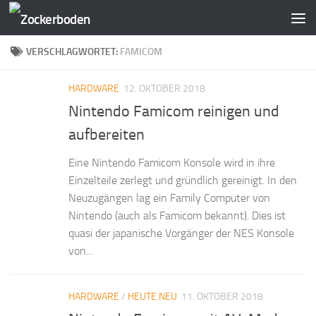
Zum Inhalt springen
VERSCHLAGWORTET:
FAMICOM
HARDWARE
12. OKTOBER 2018
Nintendo Famicom reinigen und
aufbereiten
Eine Nintendo Famicom Konsole wird in ihre
Einzelteile zerlegt und gründlich gereinigt. In den
Neuzugängen lag ein Family Computer von
Nintendo (auch als Famicom bekannt). Dies ist
quasi der japanische Vorgänger der NES Konsole
von...
HARDWARE
/
HEUTE NEU
11. OKTOBER 2018