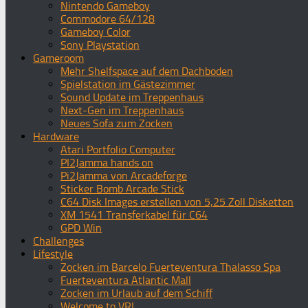
Nintendo Gameboy
Commodore 64/128
Gameboy Color
Sony Playstation
Gameroom
Mehr Shelfspace auf dem Dachboden
Spielstation im Gästezimmer
Sound Update im Treppenhaus
Next-Gen im Treppenhaus
Neues Sofa zum Zocken
Hardware
Atari Portfolio Computer
PI2Jamma hands on
Pi2Jamma von Arcadeforge
Sticker Bomb Arcade Stick
C64 Disk Images erstellen von 5,25 Zoll Disketten
XM 1541 Transferkabel für C64
GPD Win
Challenges
Lifestyle
Zocken im Barcelo Fuerteventura Thalasso Spa
Fuerteventura Atlantic Mall
Zocken im Urlaub auf dem Schiff
Welcome to VR!