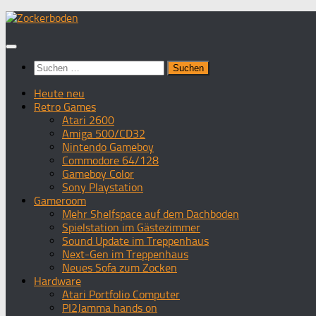
Zum
Inhalt
springen
Suchen
nach:
Heute neu
Retro Games
Atari 2600
Amiga 500/CD32
Nintendo Gameboy
Commodore 64/128
Gameboy Color
Sony Playstation
Gameroom
Mehr Shelfspace auf dem Dachboden
Spielstation im Gästezimmer
Sound Update im Treppenhaus
Next-Gen im Treppenhaus
Neues Sofa zum Zocken
Hardware
Atari Portfolio Computer
PI2Jamma hands on