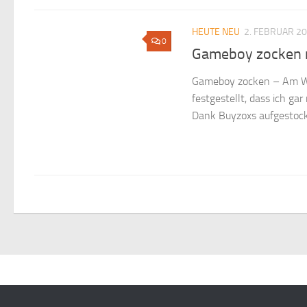
HEUTE NEU
2. FEBRUAR 2
0
Gameboy zocken 
Gameboy zocken – Am W
festgestellt, dass ich ga
Dank Buyzoxs aufgestockt