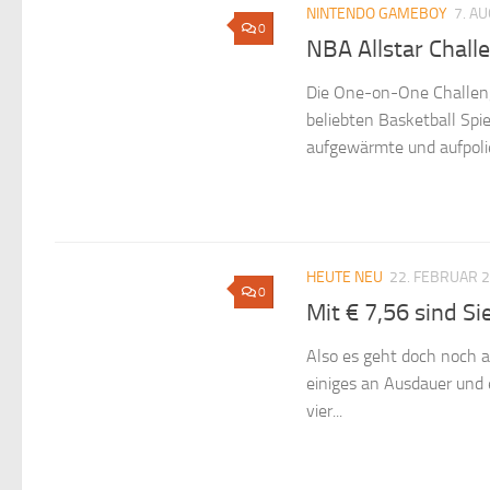
NINTENDO GAMEBOY
7. A
0
NBA Allstar Chall
Die One-on-One Challenge
beliebten Basketball Spie
aufgewärmte und aufpolier
HEUTE NEU
22. FEBRUAR 
0
Mit € 7,56 sind Si
Also es geht doch noch a
einiges an Ausdauer und 
vier...