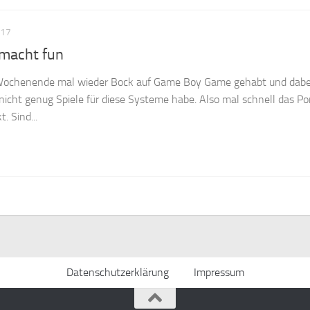
017
macht fun
ochenende mal wieder Bock auf Game Boy Game gehabt und dabe
r nicht genug Spiele für diese Systeme habe. Also mal schnell das Por
. Sind...
Datenschutzerklärung
Impressum