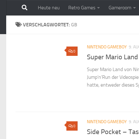
Heute neu
Retro Games
Gameroom
Zum Inhalt springen
VERSCHLAGWORTET:
GB
NINTENDO GAMEBOY
9. A
0
Super Mario Land 
Super Mario Land von Ni
Jump’n’Run der Videospie
hatte, entweder dieses Sp
NINTENDO GAMEBOY
9. A
0
Side Pocket – Ta