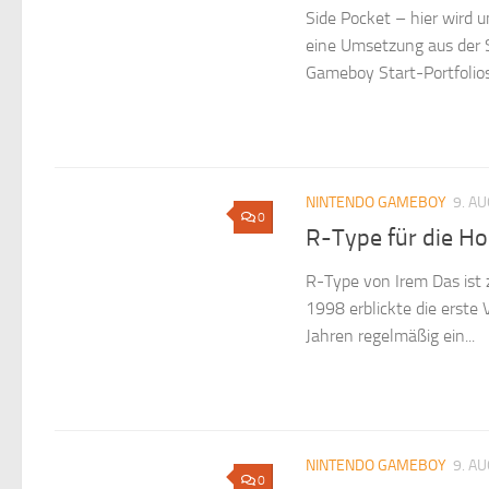
Side Pocket – hier wird u
eine Umsetzung aus der S
Gameboy Start-Portfolios
NINTENDO GAMEBOY
9. A
0
R-Type für die H
R-Type von Irem Das ist 
1998 erblickte die erste 
Jahren regelmäßig ein...
NINTENDO GAMEBOY
9. A
0