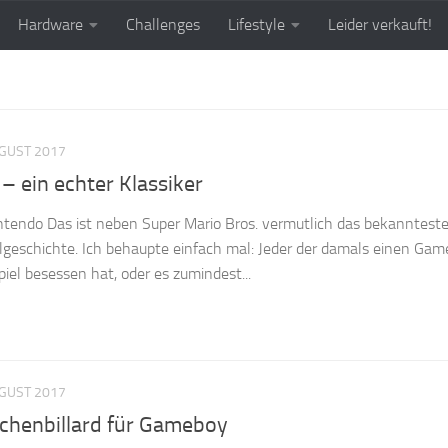
Hardware
Challenges
Lifestyle
Leider verkauft!
UGUST 2017
– ein echter Klassiker
ntendo Das ist neben Super Mario Bros. vermutlich das bekanntest
lgeschichte. Ich behaupte einfach mal: Jeder der damals einen Ga
iel besessen hat, oder es zumindest...
UGUST 2017
schenbillard für Gameboy