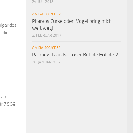
24. JULI 2018
AMIGA 500/CD32
Pharaos Curse oder: Vogel bring mich
lger des
weit weg!
m die
2. FEBRUAR 2017
AMIGA 500/CD32
Rainbow Islands – oder Bubble Bobble 2
20. JANUAR 2017
man
ür 7,56€