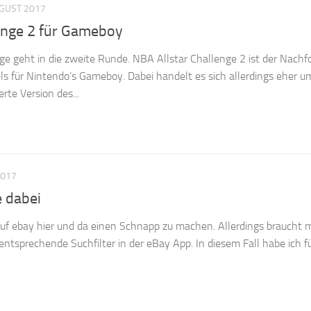
UGUST 2017
enge 2 für Gameboy
 geht in die zweite Runde. NBA Allstar Challenge 2 ist der Nachfo
ls für Nintendo’s Gameboy. Dabei handelt es sich allerdings eher u
te Version des...
2017
e dabei
uf ebay hier und da einen Schnapp zu machen. Allerdings braucht 
entsprechende Suchfilter in der eBay App. In diesem Fall habe ich f