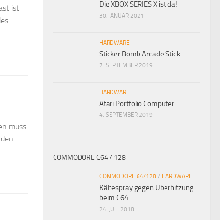
Die XBOX SERIES X ist da!
st ist
30. JANUAR 2021
des
HARDWARE
Sticker Bomb Arcade Stick
7. SEPTEMBER 2019
HARDWARE
Atari Portfolio Computer
4. SEPTEMBER 2019
ben muss.
enden
COMMODORE C64 / 128
COMMODORE 64/128
/
HARDWARE
Kältespray gegen Überhitzung
beim C64
24. JULI 2018