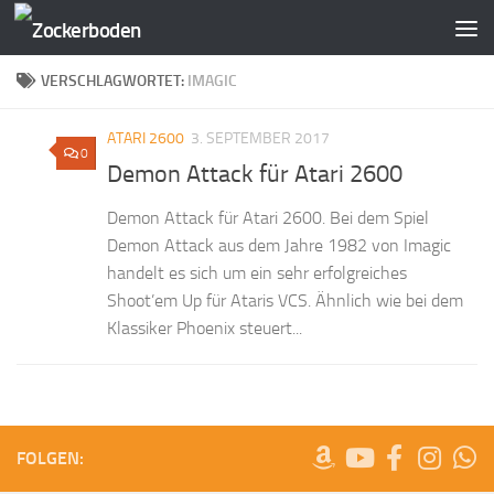
Zum Inhalt springen
VERSCHLAGWORTET:
IMAGIC
ATARI 2600
3. SEPTEMBER 2017
0
Demon Attack für Atari 2600
Demon Attack für Atari 2600. Bei dem Spiel
Demon Attack aus dem Jahre 1982 von Imagic
handelt es sich um ein sehr erfolgreiches
Shoot’em Up für Ataris VCS. Ähnlich wie bei dem
Klassiker Phoenix steuert...
FOLGEN: