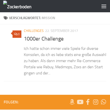
Zum Inhalt springen
VERSCHLAGWORTET:
MISSION
CHALLENGES
22. SEPTEMBER 2017
0
1000er Challenge
Ich hatte schon immer viele Spiele für diverse
Konsolen, da ich es liebe stets eine große Auswahl
zu haben. Als dann immer mehr Re-Commerce
Portale wie Rebuy, Medimops, Zoxs an den Start
gingen und der...
FOLGEN: