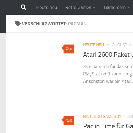
Heute neu
Retro Games
Gameroom
Zum Inhalt springen
VERSCHLAGWORTET:
PACMAN
HEUTE NEU
19. AUGUST 2
0
Atari 2600 Paket 
35€ habe ich für das kom
PlayStation 3 kann ich 
Ansonsten war ein Atari..
NINTENDO GAMEBOY
4. AP
0
Pac in Time für 