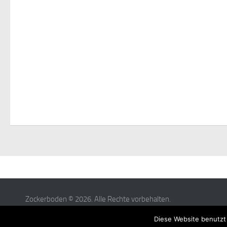
Zockerboden © 2026. Alle Rechte vorbehalten.
Powered by
- Entworfen mit dem
Hueman-Theme
Diese Website benutzt