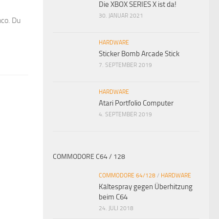
Die XBOX SERIES X ist da!
30. JANUAR 2021
mco. Du
HARDWARE
Sticker Bomb Arcade Stick
7. SEPTEMBER 2019
HARDWARE
Atari Portfolio Computer
4. SEPTEMBER 2019
COMMODORE C64 / 128
COMMODORE 64/128
/
HARDWARE
Kältespray gegen Überhitzung
beim C64
24. JULI 2018