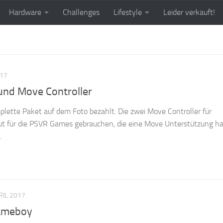
Hardware
Challenges
Lifestyle
Leider verkauft!
017
und Move Controller
plette Paket auf dem Foto bezahlt. Die zwei Move Controller für
gut für die PSVR Games gebrauchen, die eine Move Unterstützung h
.
RIL 2017
Gameboy