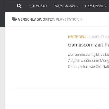
Heute neu
Retro Games
Gameroom
Zum Inhalt springen
VERSCHLAGWORTET:
PLAYSTATION 4
HEUTE NEU
23. AUGUST 2
Gamescom Zeit he
Zur Gamescom gibt es be
August wieder eine Meng
Rennspielen wie Dirt Rall