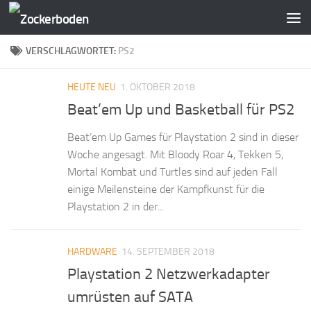
Zum Inhalt springen
VERSCHLAGWORTET:
PS2
HEUTE NEU
1. OKTOBER 2018
Beat’em Up und Basketball für PS2
Beat’em Up Games für Playstation 2 sind in dieser
Woche angesagt. Mit Bloody Roar 4, Tekken 5,
Mortal Kombat und Turtles sind auf jeden Fall
einige Meilensteine der Kampfkunst für die
Playstation 2 in der...
HARDWARE
14. SEPTEMBER 2018
Playstation 2 Netzwerkadapter
umrüsten auf SATA