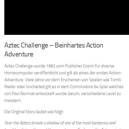
Aztec Challenge – Beinhartes Action
Adventure
Aztec Challenge wurde 1982 vom Publisher Cosmi für diverse
Homecomputer veröffentlicht und gilt als eines der ersten Action-
Adventure. Viele Jahre vor dem Erscheinen von Spielen wie Tomb
Raider oder Uncharted gilt es in dem Commodore 64 Spiel welches
von Paul Norman entwickelt wurde darum, verschiedene Level zu
meistern.
Die Original Story lautet wie folgt:
Over the Aztecs broods a shadow of one of the most barbarous and