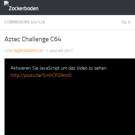
Zum Inhalt springen
COMMODORE 64/128
0
Aztec Challenge C64
VON
DJ@PARAPPA.DE
·
1. JANUAR 2017
Aktivieren Sie JavaScript um das Video zu sehen.
http://youtu.be/SmlrCFO9mJ0