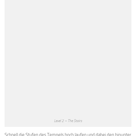
Level 2 – The Stairs
Schnell die Stufen des Tempels hoch laufen und dabei den hinunter