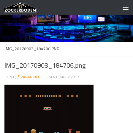
Zum Inhalt springen
IMG_20170903_184706.PNG
IMG_20170903_184706.png
VON
DJ@PARAPPA.DE
·
3. SEPTEMBER 2017