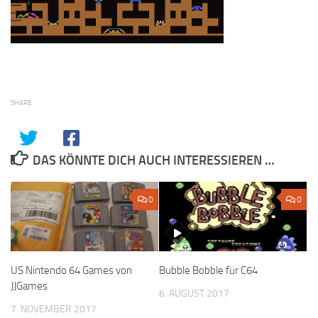
SHARE
DAS KÖNNTE DICH AUCH INTERESSIEREN …
0
0
US Nintendo 64 Games von
Bubble Bobble für C64
JJGames
6. AUGUST 2017
7. NOVEMBER 2017