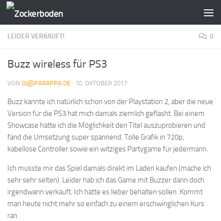
Zum Inhalt springen
LEIDER VERKAUFT!
0
Buzz wireless für PS3
VON
DJ@PARAPPA.DE
·
10. OKTOBER 2017
Buzz kannte ich natürlich schon von der Playstation 2, aber die neue
Version für die PS3 hat mich damals ziemlich geflasht. Bei einem
Showcase hatte ich die Möglichkeit den Titel auszuprobieren und
fand die Umsetzung super spannend. Tolle Grafik in 720p,
kabellose Controller sowie ein witziges Partygame für jedermann.
Ich musste mir das Spiel damals direkt im Laden kaufen (mache ich
sehr sehr selten). Leider hab ich das Game mit Buzzer dann doch
irgendwann verkauft. Ich hätte es lieber behalten sollen. Kommt
man heute nicht mehr so einfach zu einem erschwinglichen Kurs
ran.