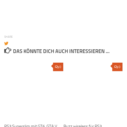
SHARE
DAS KÖNNTE DICH AUCH INTERESSIEREN …
0
0
PS3 Superslim mit GT6, GTA V
Buzz wireless für PS3