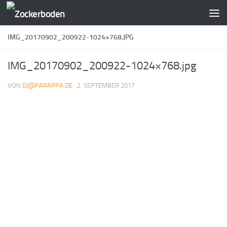
Zum Inhalt springen
IMG_20170902_200922-1024×768.JPG
IMG_20170902_200922-1024×768.jpg
VON
DJ@PARAPPA.DE
·
2. SEPTEMBER 2017