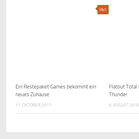
0
Ein Restepaket Games bekommt ein
Flatout Total
neues Zuhause
Thunder
17. OKTOBER 2017
6. AUGUST 201