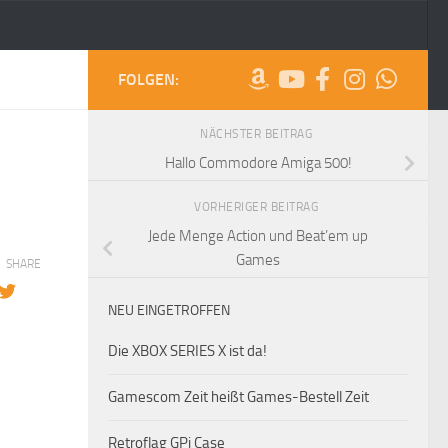
FOLGEN:
NÄCHSTER BEITRAG
Hallo Commodore Amiga 500!
VORHERIGER BEITRAG
Jede Menge Action und Beat’em up
Games
SHARE
NEU EINGETROFFEN
Die XBOX SERIES X ist da!
Gamescom Zeit heißt Games-Bestell Zeit
Retroflag GPi Case