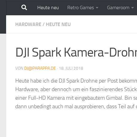
Heute neu
Retro Games
Gameroom
Zum Inhalt springen
HARDWARE
/
HEUTE NEU
DJI Spark Kamera-Droh
VON
DJ@PARAPPA.DE
·
18. JULI 2018
Heute habe ich die DJI Spark Drohne per Post bekomme
Hardware, aber dennoch um ein faszinierendes Stück
einer Full-HD Kamera mit eingebautem Gimbal. Bin sch
dann unbedingt auch mal ausprobieren, dass Teil auf