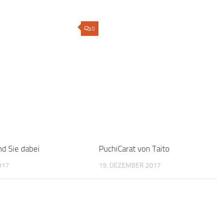
0
nd Sie dabei
PuchiCarat von Taito
017
19. DEZEMBER 2017