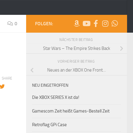
0
FOLGEN:
NÄCHSTER BEITRAG
Star Wars – The Empire Strikes Back
VORHERIGER BEITRAG
Neues an der XBOX One Front…
SHARE
NEU EINGETROFFEN
Die XBOX SERIES X ist da!
Gamescom Zeit heißt Games-Bestell Zeit
Retroflag GPi Case