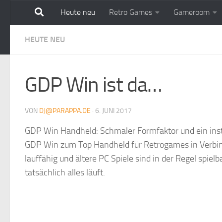
Heute neu
Retro Games
Gameroom
Zum Inhalt springen
HEUTE NEU
GDP Win ist da…
VON
DJ@PARAPPA.DE
·
6. JUNI 2017
GDP Win Handheld: Schmaler Formfaktor und ein ins
GDP Win zum Top Handheld für Retrogames in Verbin
lauffähig und ältere PC Spiele sind in der Regel spiel
tatsächlich alles läuft.