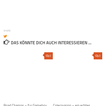
SHARE
DAS KÖNNTE DICH AUCH INTERESSIEREN …
0
0
Road Champs – für Gameboy
Colecovision – ein echtes