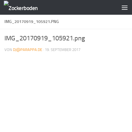
Zum Inhalt springen
IMG_20170919_105921.PNG
IMG_20170919_105921.png
VON
DJ@PARAPPA.DE
·
19. SEPTEMBER 2017