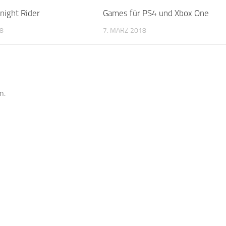
ight Rider
Games für PS4 und Xbox One
18
7. MÄRZ 2018
n.