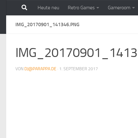
Heute neu
Retro Games
Gameroom
Zum Inhalt springen
IMG_20170901_141346.PNG
IMG_20170901_1413
VON
DJ@PARAPPA.DE
·
1. SEPTEMBER 2017