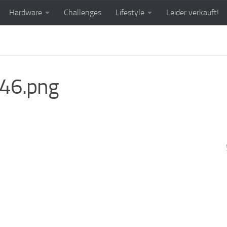
Hardware
Challenges
Lifestyle
Leider verkauft!
46.png