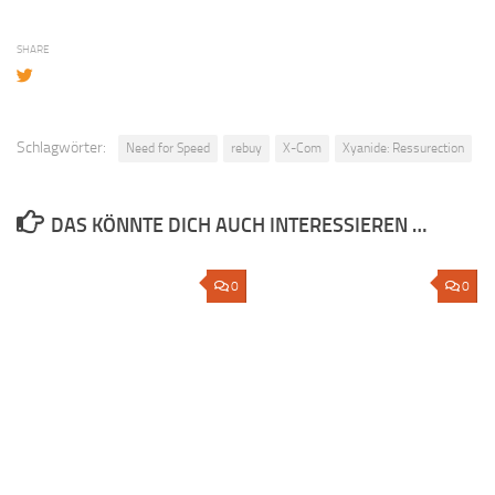
SHARE
Schlagwörter:
Need for Speed
rebuy
X-Com
Xyanide: Ressurection
DAS KÖNNTE DICH AUCH INTERESSIEREN …
0
0