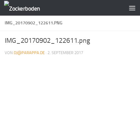
Zum Inhalt springen
IMG_20170902_122611.PNG
IMG_20170902_122611.png
VON
DJ@PARAPPA.DE
·
2. SEPTEMBER 2017