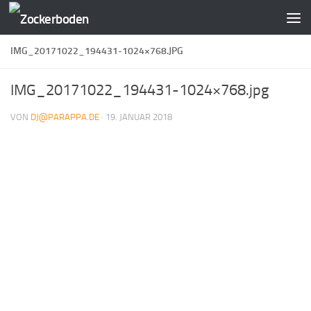
Zum Inhalt springen
IMG_20171022_194431-1024×768.JPG
IMG_20171022_194431-1024×768.jpg
VON
DJ@PARAPPA.DE
·
19. JANUAR 2018