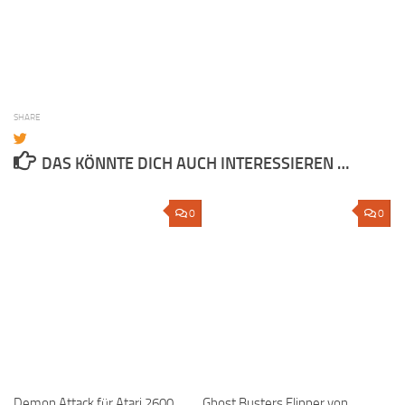
SHARE
DAS KÖNNTE DICH AUCH INTERESSIEREN …
0
0
Demon Attack für Atari 2600
Ghost Busters Flipper von