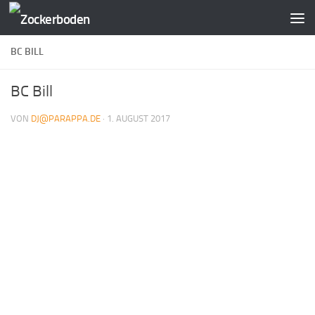
Zum Inhalt springen
BC BILL
BC Bill
VON
DJ@PARAPPA.DE
·
1. AUGUST 2017