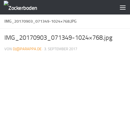
Zum Inhalt springen
IMG_20170903_071349-1024×768.JPG
IMG_20170903_071349-1024×768.jpg
VON
DJ@PARAPPA.DE
·
3. SEPTEMBER 2017