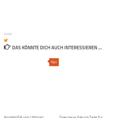
SHARE
DAS KÖNNTE DICH AUCH INTERESSIEREN …
0
ArcadeVGA von Ultimarc
Zwei neue Yakuza Teile für