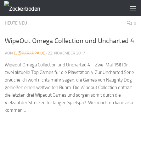
Zum Inhalt springen
HEUTE NEU
0
WipeOut Omega Collection und Uncharted 4
VON
DJ@PARAPPA.DE
·
22. NOVEMBER 2017
Wipeout Omega Collection und Uncharted 4 – Zwei Mal 15€ für
zwei aktuelle Top Games für die Playstation 4. Zur Uncharted Serie
brauche ich wohl nichts mehr sagen, die Games von Naughty Dog
genießen einen weltweiten Ruhm. Die Wipeout Collection enthält
die letzten drei Wipeout Games und sorgen somit durch die
Vielzahl der Strecken für langen Spielspaß. Weihnachten kann also
kommen…