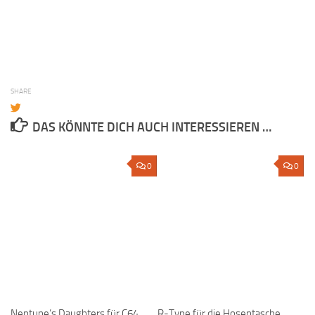
SHARE
DAS KÖNNTE DICH AUCH INTERESSIEREN …
0
0
Neptune’s Daughters für C64
R-Type für die Hosentasche