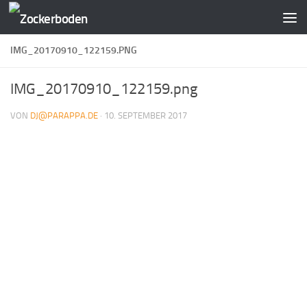
Zum Inhalt springen
IMG_20170910_122159.PNG
IMG_20170910_122159.png
VON
DJ@PARAPPA.DE
·
10. SEPTEMBER 2017