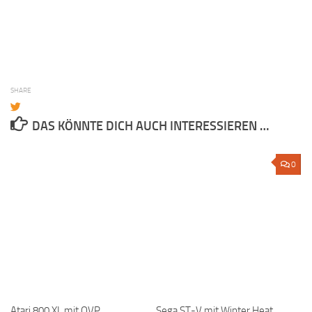
SHARE
DAS KÖNNTE DICH AUCH INTERESSIEREN …
0
Atari 800 XL mit OVP
Sega ST-V mit Winter Heat