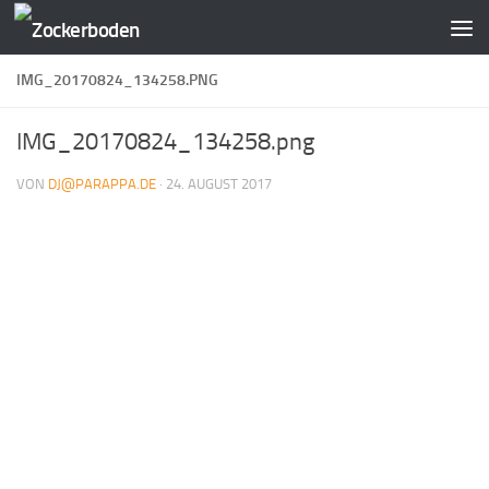
Zum Inhalt springen
IMG_20170824_134258.PNG
IMG_20170824_134258.png
VON
DJ@PARAPPA.DE
·
24. AUGUST 2017