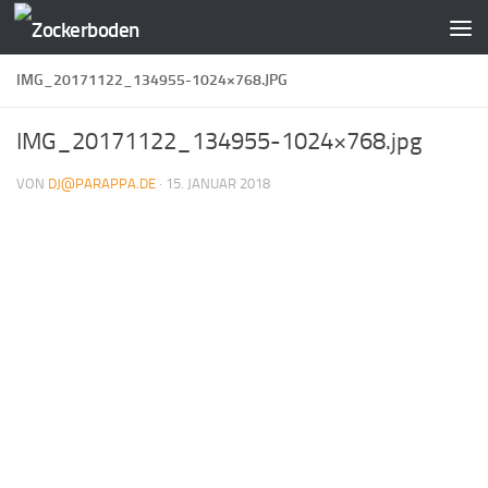
Zum Inhalt springen
IMG_20171122_134955-1024×768.JPG
IMG_20171122_134955-1024×768.jpg
VON
DJ@PARAPPA.DE
·
15. JANUAR 2018