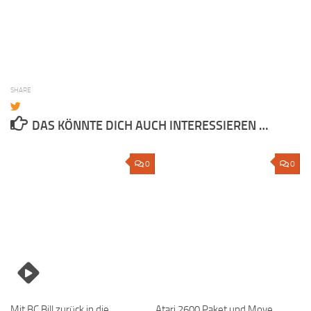
SHARE
DAS KÖNNTE DICH AUCH INTERESSIEREN …
0
0
Mit BC Bill zurück in die
Atari 2600 Paket und Move